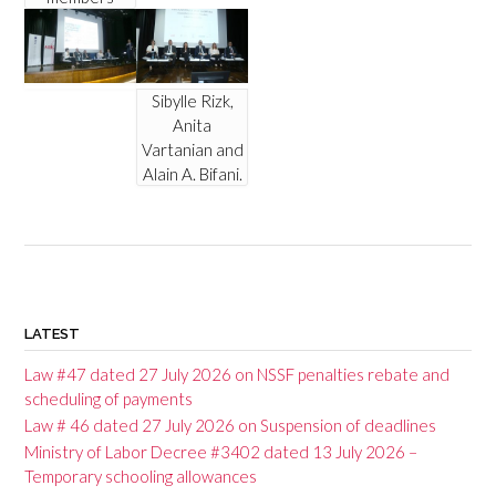
Sibylle Rizk,
Anita
Vartanian and
Alain A. Bifani.
P
o
LATEST
s
Law #47 dated 27 July 2026 on NSSF penalties rebate and
t
scheduling of payments
Law # 46 dated 27 July 2026 on Suspension of deadlines
n
Ministry of Labor Decree #3402 dated 13 July 2026 –
a
Temporary schooling allowances