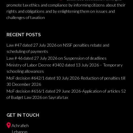
promote tax ethics and compliance by informing citizens about their
rights and obligations and by enlightening them on issues and
challenges of taxation
RECENT POSTS
Law #47 dated 27 July 2026 on NSSF penalties rebate and
scheduling of payments
Law # 46 dated 27 July 2026 on Suspension of deadlines
Ministry of Labor Decree #3402 dated 13 July 2026 – Temporary
schooling allowances
MoF decision #642/1 dated 10 July 2026-Reduction of penalties till
30 December 2026
MoF decision #616/1 dated 29 June 2026-Application of articles 52
of Budget Law 2026 on Sayrafa tax
GET IN TOUCH
Achrafieh
Lebanon