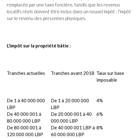
remplacée par une taxe foncière, tandis que les revenus
locatifs réels doivent être inclus dans un nouvel impôt : l’impôt
sur le revenu des personnes physiques.
L’impôt sur la propriété bâtie :
Tranches actuelles
Tranches avant 2018
Taux sur base
imposable
De 1 à 40 000 000
De 1 à 20 000 000
4%
LBP
LBP
De 40 000 001 à
De 20 000 001 à 40
6%
80 000 000 LBP
000 000 LBP
De 80 000 001 à
De 40 000 001 LBP à
8%
120 000 000 LBP
60 000 000 LBP