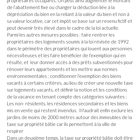
propriétaires occupants. On peut ainsi augmenter le montant
de l’abattement fixe ou changer la déduction liée à la
dépréciation du bien en la reliant à la valeur du bien et non à
sa valeur locative, car cet impôt se base sur un revenu fictif et
peut devenir très élevé dans le cadre de la loi actuelle.
Parmi les autres mesures possibles : faire rentrer les
propriétaires des logements soumis à la loi révisée de 1992
dans le périmètre des propriétaires qui louent aux personnes
nécessiteuses et les faire bénéficier de l’exemption qui en
résulte, et leur donner accès à des prêts subventionnés pour
rénover leurs appartements et les mettre aux normes
environnementales ; conditionner l’exemption des biens
vacants à certains critères, au lieu de créer une nouvelle taxe
sur logements vacants, et définir la notion et les conditions
de la vacance en tenant compte des catégories suivantes :
Les non- résidents, les résidences secondaires et les biens
mis en vente qui restent invendus. Il faudrait enfin exclure les
jardins de moins de 2000 mètres autour des immeubles de la
taxe sur propriété bâtie car ils permettent à la ville de
respirer
Dans un deuxième temps, la taxe sur propriété bâtie doit être