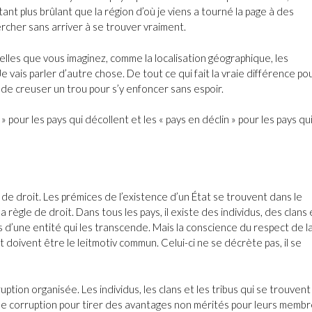
ant plus brûlant que la région d’où je viens a tourné la page à des
ercher sans arriver à se trouver vraiment.
elles que vous imaginez, comme la localisation géographique, les
 Je vais parler d’autre chose. De tout ce qui fait la vraie différence po
u de creuser un trou pour s’y enfoncer sans espoir.
 » pour les pays qui décollent et les « pays en déclin » pour les pays qu
 de droit. Les prémices de l’existence d’un État se trouvent dans le
a règle de droit. Dans tous les pays, il existe des individus, des clans 
s d’une entité qui les transcende. Mais la conscience du respect de l
t doivent être le leitmotiv commun. Celui-ci ne se décrète pas, il se
ption organisée. Les individus, les clans et les tribus qui se trouvent
de corruption pour tirer des avantages non mérités pour leurs memb