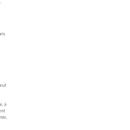
.
ris
peut
e, à
ent
mie,