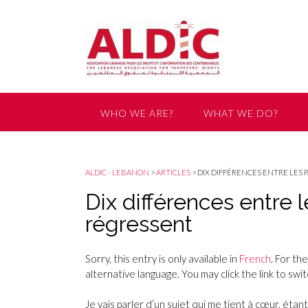
WHO WE ARE?
WHAT WE DO?
GET INVOLVED
ALDIC - LEBANON
>
ARTICLES
>
DIX DIFFÉRENCES ENTRE LES 
Dix différences entre 
régressent
Sorry, this entry is only available in
French
. For th
alternative language. You may click the link to swi
Je vais parler d’un sujet qui me tient à cœur, étan