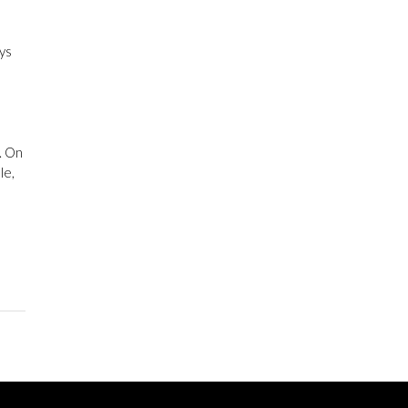
ays
. On
le,