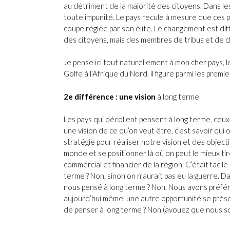
au détriment de la majorité des citoyens. Dans les 
toute impunité. Le pays recule à mesure que ces pr
coupe réglée par son élite. Le changement est diff
des citoyens, mais des membres de tribus et de cl
Je pense ici tout naturellement à mon cher pays, l
Golfe à l’Afrique du Nord, il figure parmi les premie
2e différence : une vision
à long terme
Les pays qui décollent pensent à long terme, ceux
une vision de ce qu’on veut être, c’est savoir qui
stratégie pour réaliser notre vision et des objecti
monde et se positionner là où on peut le mieux tir
commercial et financier de la région. C’était facile
terme ? Non, sinon on n’aurait pas eu la guerre. D
nous pensé à long terme ? Non. Nous avons préfér
aujourd’hui même, une autre opportunité se pré
de penser à long terme ? Non (avouez que nous so