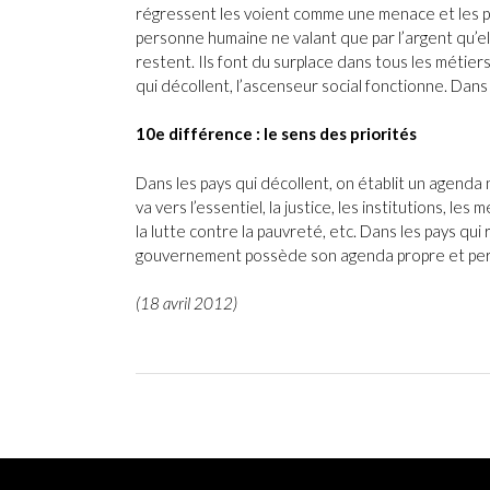
régressent les voient comme une menace et les pous
personne humaine ne valant que par l’argent qu’el
restent. Ils font du surplace dans tous les métier
qui décollent, l’ascenseur social fonctionne. Dan
10e différence : le sens des priorités
Dans les pays qui décollent, on établit un agenda 
va vers l’essentiel, la justice, les institutions, les
la lutte contre la pauvreté, etc. Dans les pays qui
gouvernement possède son agenda propre et per
(18 avril 2012)
P
o