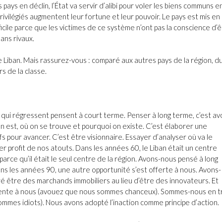
pays en déclin, l’État va servir d’alibi pour voler les biens communs e
ivilégiés augmentent leur fortune et leur pouvoir. Le pays est mis en
icile parce que les victimes de ce système n’ont pas la conscience d’
ans rivaux.
e Liban. Mais rassurez-vous : comparé aux autres pays de la région, d
rs de la classe.
 qui régressent pensent à court terme. Penser à long terme, c’est av
 on est, où on se trouve et pourquoi on existe. C’est élaborer une
fs pour avancer. C’est être visionnaire. Essayer d’analyser où va le
er profit de nos atouts. Dans les années 60, le Liban était un centre
 parce qu’il était le seul centre de la région. Avons-nous pensé à long
ans les années 90, une autre opportunité s’est offerte à nous. Avons-
é être des marchands immobiliers au lieu d’être des innovateurs. Et
sente à nous (avouez que nous sommes chanceux). Sommes-nous en t
mmes idiots). Nous avons adopté l’inaction comme principe d’action.