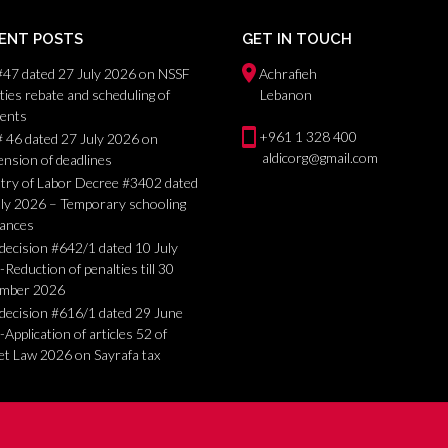
ENT POSTS
GET IN TOUCH
#47 dated 27 July 2026 on NSSF
Achrafieh
ties rebate and scheduling of
Lebanon
ents
+961 1 328 400
 46 dated 27 July 2026 on
aldicorg@gmail.com
nsion of deadlines
try of Labor Decree #3402 dated
uly 2026 – Temporary schooling
wances
ecision #642/1 dated 10 July
Reduction of penalties till 30
mber 2026
decision #616/1 dated 29 June
Application of articles 52 of
t Law 2026 on Sayrafa tax