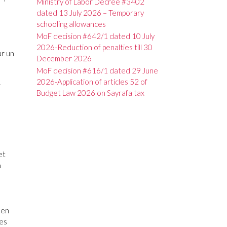
Ministry of Labor Decree #3402
dated 13 July 2026 – Temporary
schooling allowances
MoF decision #642/1 dated 10 July
2026-Reduction of penalties till 30
ur un
December 2026
MoF decision #616/1 dated 29 June
2026-Application of articles 52 of
i
Budget Law 2026 on Sayrafa tax
et
a
 en
res