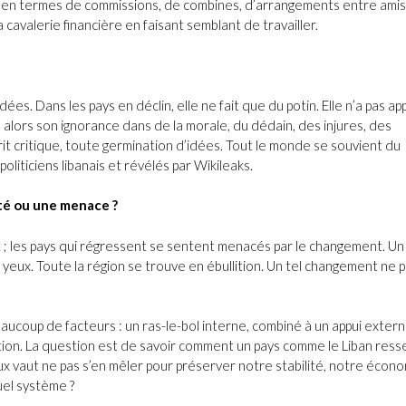
r en termes de commissions, de combines, d’arrangements entre amis
cavalerie financière en faisant semblant de travailler.
dées. Dans les pays en déclin, elle ne fait que du potin. Elle n’a pas app
 alors son ignorance dans de la morale, du dédain, des injures, des
sprit critique, toute germination d’idées. Tout le monde se souvient du
liticiens libanais et révélés par Wikileaks.
té ou une menace ?
 ; les pays qui régressent se sentent menacés par le changement. Un
yeux. Toute la région se trouve en ébullition. Un tel changement ne 
aucoup de facteurs : un ras-le-bol interne, combiné à un appui extern
estion. La question est de savoir comment un pays comme le Liban ress
vaut ne pas s’en mêler pour préserver notre stabilité, notre écono
uel système ?