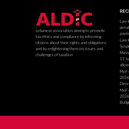
s
t
REC
n
Law 
a
penal
Lebanese association aiming to promote
paym
v
tax ethics and compliance by informing
Law #
citizens about their rights and obligations
i
Suspe
and by enlightening them on issues and
Minis
g
challenges of taxation
13 J
a
allo
MoF d
t
2026-
i
Dece
MoF 
o
2026-
n
Budge