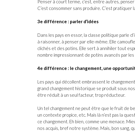
Penser à court terme, c’est, entre autres, pense
C’est consommer sans produire. C’est pratiquer la 
3e différence : parler d’idées
Dans les pays en essor, la classe politique parle d’i
à raisonner, à penser par elle-même. Elle camoufle
clichés et des potins. Elle sert à annihiler tout e
nombre impressionnant de potins avancés par les po
4e différence : le changement, une opportuni
Les pays qui décollent embrassent le changement
grand changement historique se produit sous nos 
être réduit à un seul facteur, trop réducteur.
Un tel changement ne peut être que le fruit de be
un contexte propice, etc. Mais là n’est pas la qu
ce changement. Eh bien, comme une menace. Mieux 
nos acquis, bref notre système. Mais, bon sang, q