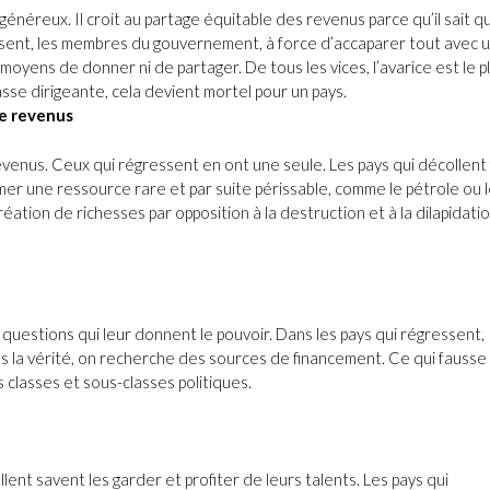
énéreux. Il croit au partage équitable des revenus parce qu’il sait q
gressent, les membres du gouvernement, à force d’accaparer tout avec 
s moyens de donner ni de partager. De tous les vices, l’avarice est le p
lasse dirigeante, cela devient mortel pour un pays.
de revenus
evenus. Ceux qui régressent en ont une seule. Les pays qui décollent
rmer une ressource rare et par suite périssable, comme le pétrole ou 
ation de richesses par opposition à la destruction et à la dilapidati
 questions qui leur donnent le pouvoir. Dans les pays qui régressent,
as la vérité, on recherche des sources de financement. Ce qui fausse 
s classes et sous-classes politiques.
lent savent les garder et profiter de leurs talents. Les pays qui