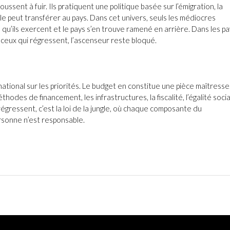
sent à fuir. Ils pratiquent une politique basée sur l’émigration, la
le peut transférer au pays. Dans cet univers, seuls les médiocres
s qu’ils exercent et le pays s’en trouve ramené en arrière. Dans les p
s ceux qui régressent, l’ascenseur reste bloqué.
national sur les priorités. Le budget en constitue une pièce maîtresse
 méthodes de financement, les infrastructures, la fiscalité, l’égalité socia
 régressent, c’est la loi de la jungle, où chaque composante du
sonne n’est responsable.