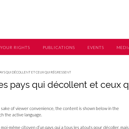
YOUR RIGHTS
PUBLICATIONS
EVENTS
MEDI
PAYS QUI DÉCOLLENT ET CEUX QUI RÉGRESSENT
les pays qui décollent et ceux q
e sake of viewer convenience, the content is shown below in the
tch the active language.
t moi-même citoyen d’un pays qui a tous les atouts pour décoller, mais