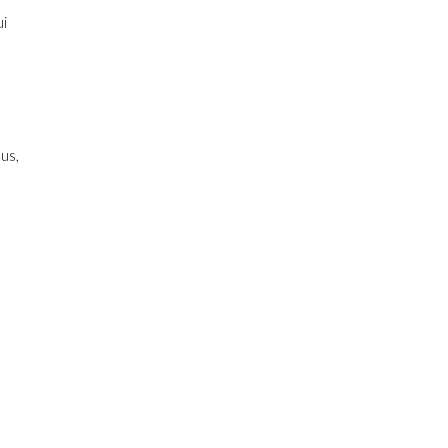
ui
us,
s