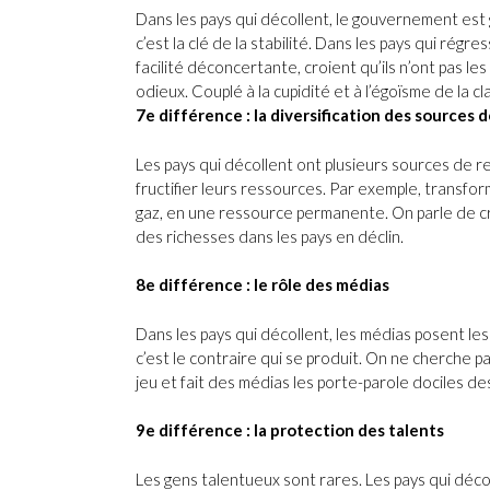
Dans les pays qui décollent, le gouvernement est g
c’est la clé de la stabilité. Dans les pays qui ré
facilité déconcertante, croient qu’ils n’ont pas le
odieux. Couplé à la cupidité et à l’égoïsme de la c
7e différence : la diversification des sources 
Les pays qui décollent ont plusieurs sources de r
fructifier leurs ressources. Par exemple, transfo
gaz, en une ressource permanente. On parle de cré
des richesses dans les pays en déclin.
8e différence : le rôle des médias
Dans les pays qui décollent, les médias posent les
c’est le contraire qui se produit. On ne cherche p
jeu et fait des médias les porte-parole dociles de
9e différence : la protection des talents
Les gens talentueux sont rares. Les pays qui décol