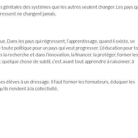
ns génitales des systèmes que les autres veulent changer. Les pays q
ressent ne changent jamais.
ue. Dans les pays qui régressent, l’apprentissage, quand il existe, se
 toute politique pour un pays qui veut progresser. L’éducation pour to
ns la recherche et dans l’innovation, la financer, la protéger, former le
st quelque chose de subtil, c’est avant tout apprendre à raisonner, à
les élèves à un dressage. Il faut former les formateurs, éduquer les
’ils rendent à la collectivité.