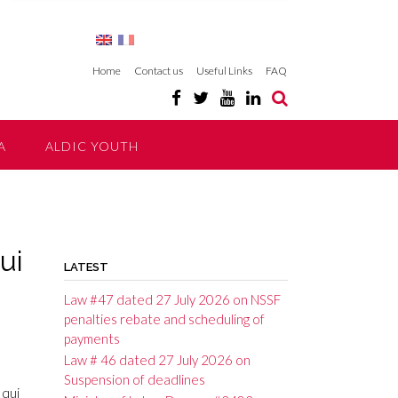
Home
Contact us
Useful Links
FAQ
A
ALDIC YOUTH
ui
LATEST
Law #47 dated 27 July 2026 on NSSF
penalties rebate and scheduling of
payments
Law # 46 dated 27 July 2026 on
Suspension of deadlines
 qui