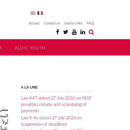
Accueil
Contact us
Useful Links
FAQ
A
ALDIC YOUTH
A LA UNE
Law #47 dated 27 July 2026 on NSSF
penalties rebate and scheduling of
مشروع
payments
المح
Law # 46 dated 27 July 2026 on
أولا.
Suspension of deadlines
ثاني.