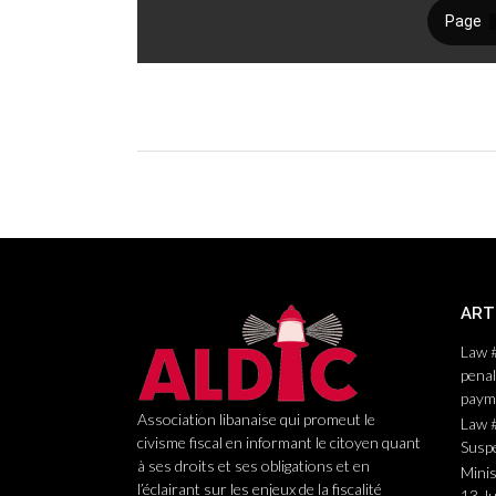
P
o
s
t
ART
n
Law 
a
penal
paym
v
Association libanaise qui promeut le
Law #
i
civisme fiscal en informant le citoyen quant
Suspe
à ses droits et ses obligations et en
Minis
g
l’éclairant sur les enjeux de la fiscalité
13 J