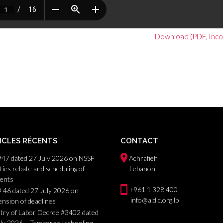
Download (PDF, Inco
ICLES RÉCENTS
CONTACT
#47 dated 27 July 2026 on NSSF
Achrafieh
ties rebate and scheduling of
Lebanon
ents
+961 1 328 400
 46 dated 27 July 2026 on
info@aldic.org.lb
nsion of deadlines
try of Labor Decree #3402 dated
uly 2026 – Temporary schooling