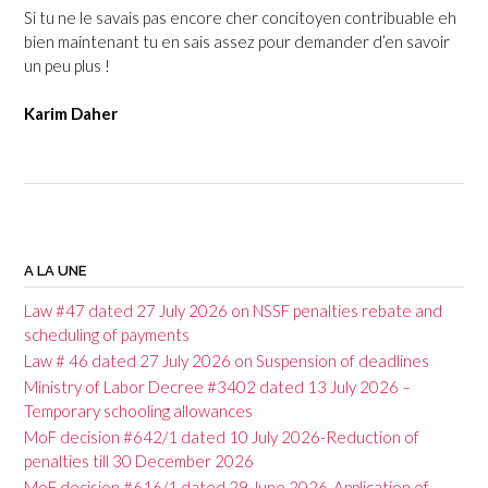
Si tu ne le savais pas encore cher concitoyen contribuable eh
bien maintenant tu en sais assez pour demander d’en savoir
un peu plus !
Karim Daher
P
o
A LA UNE
s
Law #47 dated 27 July 2026 on NSSF penalties rebate and
t
scheduling of payments
Law # 46 dated 27 July 2026 on Suspension of deadlines
n
Ministry of Labor Decree #3402 dated 13 July 2026 –
a
Temporary schooling allowances
v
MoF decision #642/1 dated 10 July 2026-Reduction of
penalties till 30 December 2026
i
MoF decision #616/1 dated 29 June 2026-Application of