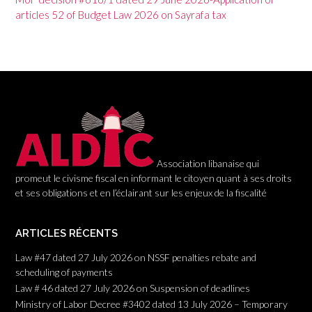
g
articles 52 of Budget Law 2026 on Sayrafa tax
a
t
i
o
n
Association libanaise qui
promeut le civisme fiscal en informant le citoyen quant à ses droits
et ses obligations et en l’éclairant sur les enjeux de la fiscalité
ARTICLES RÉCENTS
Law #47 dated 27 July 2026 on NSSF penalties rebate and
scheduling of payments
Law # 46 dated 27 July 2026 on Suspension of deadlines
Ministry of Labor Decree #3402 dated 13 July 2026 – Temporary