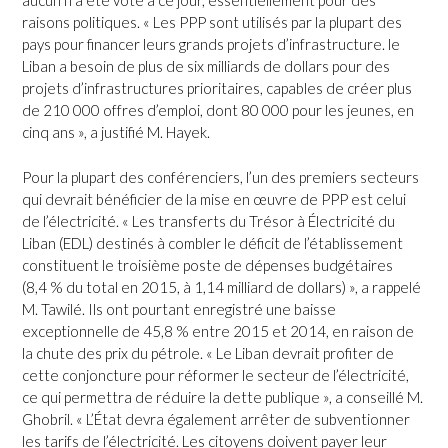
aucun n’a été voté à ce jour, essentiellement pour des
raisons politiques. « Les PPP sont utilisés par la plupart des
pays pour financer leurs grands projets d’infrastructure. le
Liban a besoin de plus de six milliards de dollars pour des
projets d’infrastructures prioritaires, capables de créer plus
de 210 000 offres d’emploi, dont 80 000 pour les jeunes, en
cinq ans », a justifié M. Hayek.
Pour la plupart des conférenciers, l’un des premiers secteurs
qui devrait bénéficier de la mise en œuvre de PPP est celui
de l’électricité. « Les transferts du Trésor à Électricité du
Liban (EDL) destinés à combler le déficit de l’établissement
constituent le troisième poste de dépenses budgétaires
(8,4 % du total en 2015, à 1,14 milliard de dollars) », a rappelé
M. Tawilé. Ils ont pourtant enregistré une baisse
exceptionnelle de 45,8 % entre 2015 et 2014, en raison de
la chute des prix du pétrole. « Le Liban devrait profiter de
cette conjoncture pour réformer le secteur de l’électricité,
ce qui permettra de réduire la dette publique », a conseillé M.
Ghobril. « L’État devra également arrêter de subventionner
les tarifs de l’électricité. Les citoyens doivent payer leur