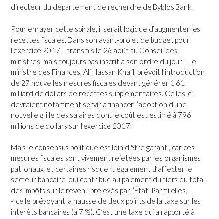
directeur du département de recherche de Byblos Bank.
Pour enrayer cette spirale, il serait logique d’augmenter les
recettes fiscales. Dans son avant-projet de budget pour
l’exercice 2017 – transmis le 26 août au Conseil des
ministres, mais toujours pas inscrit à son ordre du jour –, le
ministre des Finances, Ali Hassan Khalil, prévoit l’introduction
de 27 nouvelles mesures fiscales devant générer 1,61
milliard de dollars de recettes supplémentaires. Celles-ci
devraient notamment servir à financer l’adoption d’une
nouvelle grille des salaires dont le coût est estimé à 796
millions de dollars sur l’exercice 2017.
Mais le consensus politique est loin d’être garanti, car ces
mesures fiscales sont vivement rejetées par les organismes
patronaux, et certaines risquent également d’affecter le
secteur bancaire, qui contribue au paiement du tiers du total
des impôts sur le revenu prélevés par l’État. Parmi elles,
« celle prévoyant la hausse de deux points de la taxe sur les
intérêts bancaires (à 7 %). C’est une taxe qui a rapporté à