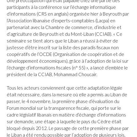
Une préoccupation qui était palpable chez une partie des
participants à la conférence sur l’échange informatique
d’informations (CRS en anglais) organisée hier à Beyrouth par
l’Association libanaise d’experts-comptables (Lacpa) en
partenariat avec la Chambre de commerce, d’industrie et
d’agriculture de Beyrouth et du Mont-Liban (CCIAB). « Ce
séminaire se tient alors que le Liban a réussi à éviter de
justesse d’être inscrit sur la liste des paradis fiscaux non
coopératifs de l’OCDE (Organisation de coopération et de
développement économiques), grâce à l’adoption de la loi sur
l’échange d’informations fiscales (n° 55) », a lancé d’emblée le
président de la CCIAB, Mohammad Choucair.
Tous les acteurs conviennent que cette adaptation légale
était nécessaire, dans la mesure où elle a permis au Liban de
passer, le 4 novembre, la première phase d’évaluation du
Forum mondial sur la transparence fiscale, qui porte sur le
cadre législatif libanais en matière d’échange d’informations
sur demande, une étape à laquelle le pays du Cèdre était
bloqué depuis 2012. Le passage de cette première phase par
le Liban a été rendu possible par l’adoption de plusieurs lois,