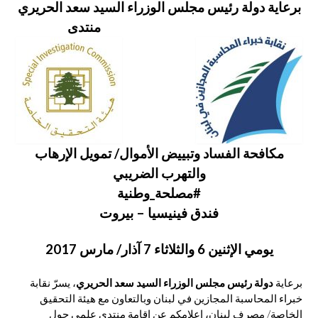
برعاية دولة رئيس مجلس الوزراء السيد سعد الحريري
منتدى
مكافحة الفساد وتبييض الأموال/ تمويل الإرهاب
والتهرب الضريبي
#مصلحة_وطنية
فندق فينيسيا – بيروت
يومي الإثنين 6 والثلاثاء 7 آذار/ مارس 2017
برعاية
دولة رئيس مجلس الوزراء السيد سعد الحريري
، يسرّ نقابة
خبراء المحاسبة المجازين في لبنان وبالتعاون مع هيئة التحقيق
الخاصة/ مصرف لبنان، إعلامكم عن إقامة منتدى علمي حول