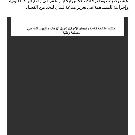
عنه توصيات ومقترحات تنعكس ايجاباً وتحفّز في وضع آليات قانونية
وإجرائية للمساهمة في تعزيز مناعة لبنان للحد من الفساد