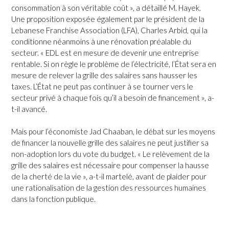
consommation à son véritable coût », a détaillé M. Hayek.
Une proposition exposée également par le président de la
Lebanese Franchise Association (LFA), Charles Arbid, qui la
conditionne néanmoins à une rénovation préalable du
secteur. « EDL est en mesure de devenir une entreprise
rentable. Si on règle le problème de l’électricité, l’État sera en
mesure de relever la grille des salaires sans hausser les
taxes. L’État ne peut pas continuer à se tourner vers le
secteur privé à chaque fois qu’il a besoin de financement », a-
t-il avancé.
Mais pour l’économiste Jad Chaaban, le débat sur les moyens
de financer la nouvelle grille des salaires ne peut justifier sa
non-adoption lors du vote du budget. « Le relèvement de la
grille des salaires est nécessaire pour compenser la hausse
de la cherté de la vie », a-t-il martelé, avant de plaider pour
une rationalisation de la gestion des ressources humaines
dans la fonction publique.