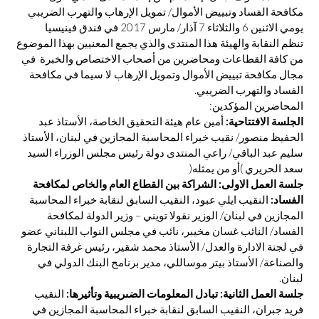
مكافحة الفساد وتبييض الأموال/ تمويل الإرهاب والتهرب الضريبي
يومي الاثنين 6 والثلاثاء 7 آذار/ مارس 2017 في فندق فينيسيا
تنظم النقابة والهيئة هذا المنتدى والذي يجمع المعنيين بهذا الموضوع
من كافة القطاعات ومحاضرين من أصحاب الاختصاص والخبرة في
مجال مكافحة تبييض الأموال وتمويل الإرهاب لا سيما في مكافحة
الفساد والتهرب الضريبي.
المحاضرين المؤكدين:
الجلسة الافتتاحية:
أمين عام هيئة التحقيق الخاصة، الأستاذ عبد
الحفيظ منصور/ نقيب خبراء المحاسبة المجازين في لبنان، الأستاذ
سليم عبد الباقي/ راعي المنتدى دولة رئيس مجلس الوزراء السيد
سعد الحريري )أو من يمثله(
جلسة العمل الاولى: الشراكة بين القطاع العام والخاص لمكافحة
الفساد:
النقيب ايلي عبود، النقيب السابق لنقابة خبراء المحاسبة
المجازين في لبنان/ الوزير نقولا تويني – وزير الدولة لمكافحة
الفساد/ النائب غسان مخيبر، نائب في مجلس النواب اللبناني عضو
في لجنة الادارة والعدل/ الأستاذ محمد شقير، رئيس غرفة التجارة
والصناعة/ الأستاذ بيتر موساللي، مدير برنامج البنك الدولي في
لبنان.
جلسة العمل الثانية: تبادل المعلومات الضىريبية وتأثيرها:
النقيب
فريد جبران، النقيب السابق لنقابة خبراء المحاسبة المجازين في