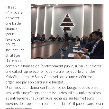
« Il est
nécessaire
de voter
une loi de
finances
(pour
l’exercice
2017),
incluant une
stratégie
claire pour
contenir la hausse de l’endettement public, si l’on veut éviter
une catastrophe économique », a alerté jeudi le chef des
Kataëb, le député Samy Gemayel, lors d’une conférence
organisée par son parti sur le budget.
Unanimes pour dénoncer l’absence de budget depuis onze
ans, la dizaine d’intervenants issus des milieux universitaires
et entrepreneuriaux ont aussi échangé sur les meilleurs
moyens de stopper le creusement du déficit public, sans peser
sur la croissance.