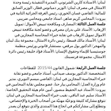
لبنان/ الاستاذة كارين الشرتوني، المديرة التنفيذية رئيسة وحدة
الامتثال في مصرف لبنان/ الوزير دميانوس قطار، الوزير السابق
للمالية/ القاضي غسان الخوري، رئيس الغرفة الجزائية الثانية في
بيروت/ المحامي كريم ضاهر، استاذ جامعي ومحامي ضريبي.
جلسة العمل الثالثة:
المصارف ومكافحة تبييض الأموال/ تمويل
الإرهاب: الأستاذ علي بدران مصرفي وعضو لجنة مكافحة تبييض
الاموال تمويل الارهاب في نقابة خبراء المحاسبة المجازين في
لبنان/ الأستاذ مالك قسطا، رئيس دائرة الامتثال، مجموعة بنك لبنان
والمهجر/ الدكتور بول مرقص، مستشار قانوني ورئيس منظمة
جوستيسيا للإنماء وحقوق الإنسان/ الأستاذ فؤاد خليفة رئيس دائرة
الامتثال، مجموعة فرنسبنك.
جلسة العمل الرابعة:
شمول القانون 2015/44 للقطاعات
المتخصصة: الدكتور يوسف صيداني، أستاذ جامعي وعضو نقابة
خبراء المحاسبة المجازين في لبنان/ القاضي ميسم النويري، مدير
عام وزارة العدل/ المحامي بيار حنا، عضو مجلس نقابة المحامين في
بيروت/ الأستاذ عبد الحفيظ منصور، أمين عام هيئة التحقيق الخاصة/
الأستاذ سليم عبد الباقي، نقيب خبراء المحاسبة المجازين في لبنان.
نتوقع مشاركة كثيفة ونوعيّة مهنيّة من أصحاب الخبرة والإختصاص،
ونتطلع إلى مشاركتكم في انجاح هذا المنتدى والذي نتوقع أن يصدر